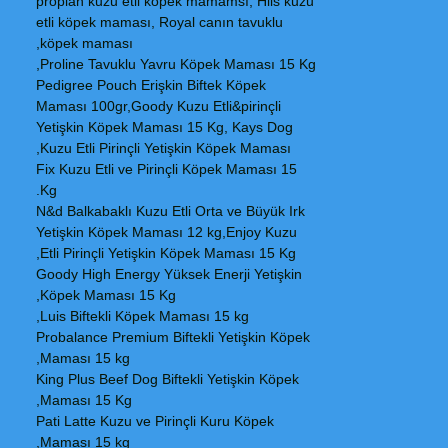
proplan kuzu etli köpek mamamsı, Hils kuzu
etli köpek maması, Royal canın tavuklu
köpek maması,
Proline Tavuklu Yavru Köpek Maması 15 Kg,
Pedigree Pouch Erişkin Biftek Köpek
Maması 100gr,Goody Kuzu Etli&pirinçli
Yetişkin Köpek Maması 15 Kg, Kays Dog
Kuzu Etli Pirinçli Yetişkin Köpek Maması,
Fix Kuzu Etli ve Pirinçli Köpek Maması 15
Kg.
N&d Balkabaklı Kuzu Etli Orta ve Büyük Irk
Yetişkin Köpek Maması 12 kg,Enjoy Kuzu
Etli Pirinçli Yetişkin Köpek Maması 15 Kg,
Goody High Energy Yüksek Enerji Yetişkin
Köpek Maması 15 Kg,
Luis Biftekli Köpek Maması 15 kg,
Probalance Premium Biftekli Yetişkin Köpek
Maması 15 kg,
King Plus Beef Dog Biftekli Yetişkin Köpek
Maması 15 Kg,
Pati Latte Kuzu ve Pirinçli Kuru Köpek
Maması 15 kg,