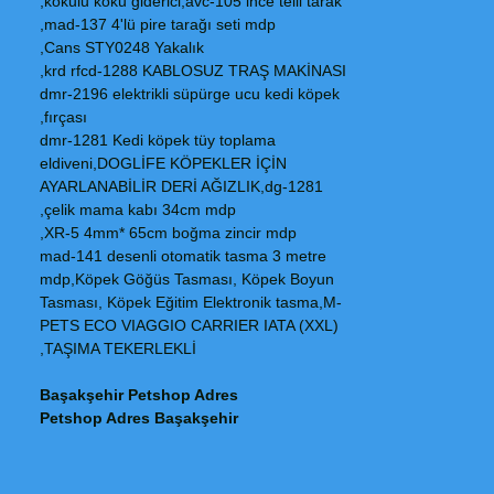
kokulu koku giderici,avc-105 ince telli tarak,
mad-137 4'lü pire tarağı seti mdp,
Cans STY0248 Yakalık,
krd rfcd-1288 KABLOSUZ TRAŞ MAKİNASI,
dmr-2196 elektrikli süpürge ucu kedi köpek
fırçası,
dmr-1281 Kedi köpek tüy toplama
eldiveni,DOGLİFE KÖPEKLER İÇİN
AYARLANABİLİR DERİ AĞIZLIK,dg-1281
çelik mama kabı 34cm mdp,
XR-5 4mm* 65cm boğma zincir mdp,
mad-141 desenli otomatik tasma 3 metre
mdp,Köpek Göğüs Tasması, Köpek Boyun
Tasması, Köpek Eğitim Elektronik tasma,M-
PETS ECO VIAGGIO CARRIER IATA (XXL)
TAŞIMA TEKERLEKLİ,
Başakşehir Petshop Adres
Petshop Adres Başakşehir