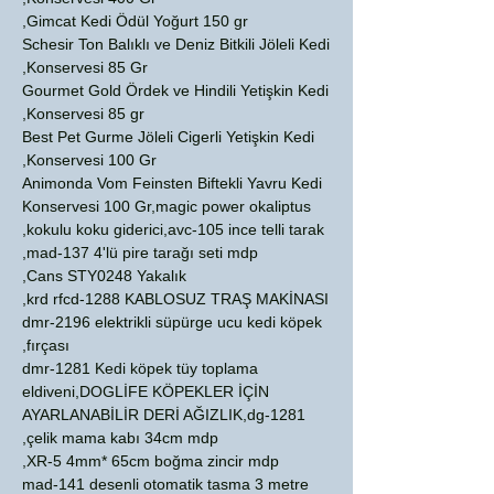
Gimcat Kedi Ödül Yoğurt 150 gr,
Schesir Ton Balıklı ve Deniz Bitkili Jöleli Kedi
Konservesi 85 Gr,
Gourmet Gold Ördek ve Hindili Yetişkin Kedi
Konservesi 85 gr,
Best Pet Gurme Jöleli Cigerli Yetişkin Kedi
Konservesi 100 Gr,
Animonda Vom Feinsten Biftekli Yavru Kedi
Konservesi 100 Gr,magic power okaliptus
kokulu koku giderici,avc-105 ince telli tarak,
mad-137 4'lü pire tarağı seti mdp,
Cans STY0248 Yakalık,
krd rfcd-1288 KABLOSUZ TRAŞ MAKİNASI,
dmr-2196 elektrikli süpürge ucu kedi köpek
fırçası,
dmr-1281 Kedi köpek tüy toplama
eldiveni,DOGLİFE KÖPEKLER İÇİN
AYARLANABİLİR DERİ AĞIZLIK,dg-1281
çelik mama kabı 34cm mdp,
XR-5 4mm* 65cm boğma zincir mdp,
mad-141 desenli otomatik tasma 3 metre