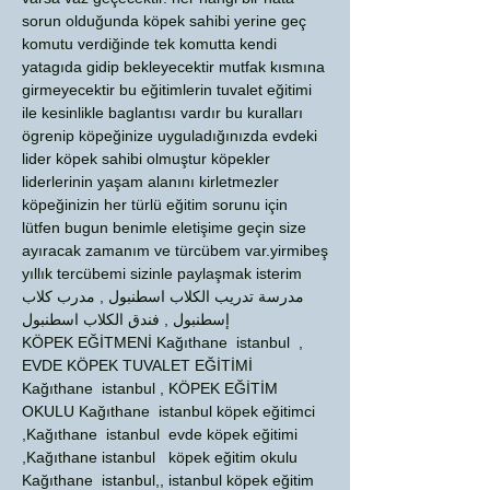
sorun olduğunda köpek sahibi yerine geç
komutu verdiğinde tek komutta kendi
yatagıda gidip bekleyecektir mutfak kısmına
girmeyecektir bu eğitimlerin tuvalet eğitimi
ile kesinlikle baglantısı vardır bu kuralları
ögrenip köpeğinize uyguladığınızda evdeki
lider köpek sahibi olmuştur köpekler
liderlerinin yaşam alanını kirletmezler
köpeğinizin her türlü eğitim sorunu için
lütfen bugun benimle eletişime geçin size
ayıracak zamanım ve türcübem var.yirmibeş
yıllık tercübemi sizinle paylaşmak isterim
مدرسة تدريب الكلاب اسطنبول , مدرب كلاب
إسطنبول , فندق الكلاب اسطنبول
KÖPEK EĞİTMENİ Kağıthane istanbul ,
EVDE KÖPEK TUVALET EĞİTİMİ
Kağıthane istanbul , KÖPEK EĞİTİM
OKULU Kağıthane istanbul köpek eğitimci
,Kağıthane istanbul evde köpek eğitimi
,Kağıthane istanbul köpek eğitim okulu
Kağıthane istanbul,, istanbul köpek eğitim