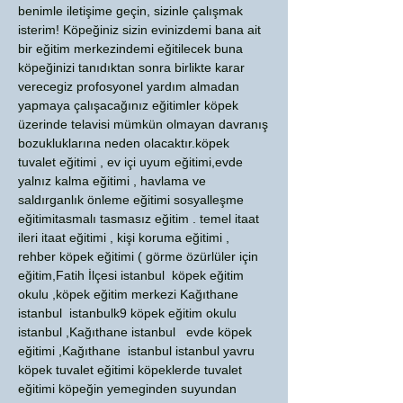
benimle iletişime geçin, sizinle çalışmak
isterim! Köpeğiniz sizin evinizdemi bana ait
bir eğitim merkezindemi eğitilecek buna
köpeğinizi tanıdıktan sonra birlikte karar
verecegiz profosyonel yardım almadan
yapmaya çalışacağınız eğitimler köpek
üzerinde telavisi mümkün olmayan davranış
bozukluklarına neden olacaktır.köpek
tuvalet eğitimi , ev içi uyum eğitimi,evde
yalnız kalma eğitimi , havlama ve
saldırganlık önleme eğitimi sosyalleşme
eğitimitasmalı tasmasız eğitim . temel itaat
ileri itaat eğitimi , kişi koruma eğitimi ,
rehber köpek eğitimi ( görme özürlüler için
eğitim,Fatih İlçesi istanbul köpek eğitim
okulu ,köpek eğitim merkezi Kağıthane
istanbul istanbulk9 köpek eğitim okulu
istanbul ,Kağıthane istanbul evde köpek
eğitimi ,Kağıthane istanbul istanbul yavru
köpek tuvalet eğitimi köpeklerde tuvalet
eğitimi köpeğin yemeginden suyundan