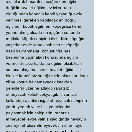
azaltılarak başarılı olacağınız bir eğitim
değildir tuvalet eğitimi ev içi sorunu
olduğundan köpeğin kendi yaşadığı evde
verilmesi gereken yapılacak en dogru
eğitimdir köpek eğitmeni köpeğinizi kendi
yerine almış olsada on iş günü sonunda
mutlaka köpek sahipleri ile birlikte köpeğin
yaşadıgı evde köpek sahiplerini köpeğe
nasıl davranmaları konusunda nasıl
beslenme yapmaları konusunda eğitim
vermelidir aksi halde bu eğitim eksik kalır
sonuca ulaşamazsınız. tuvalet eğitimi ile
birlikte köpeğiniz şu eğitimide alacaktır .kapı
ziline koşup havlamayacak kapıdan
gelenlerin üzerine atlayıp rahatsız
etmeyecek koltuk çekyat gibi insanların
kullandıgı alanları işgal etmeyecek sahipleri
yerde yemek yese bile yemeklerini
paylaşmak için sahiplerini rahatsız
etmeyecek evde yalnız kaldığında havlayıp
çevreyi rahatsız etmeyecek . ısırma huyu
varsa vaz geçecektir. her hangi bir hata