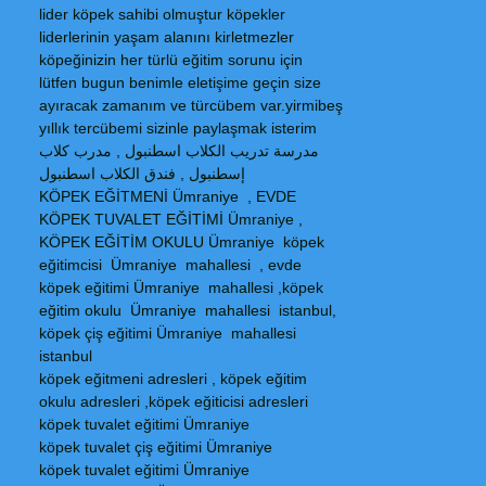
lider köpek sahibi olmuştur köpekler
liderlerinin yaşam alanını kirletmezler
köpeğinizin her türlü eğitim sorunu için
lütfen bugun benimle eletişime geçin size
ayıracak zamanım ve türcübem var.yirmibeş
yıllık tercübemi sizinle paylaşmak isterim
مدرسة تدريب الكلاب اسطنبول , مدرب كلاب
إسطنبول , فندق الكلاب اسطنبول
KÖPEK EĞİTMENİ Ümraniye , EVDE
KÖPEK TUVALET EĞİTİMİ Ümraniye ,
KÖPEK EĞİTİM OKULU Ümraniye köpek
eğitimcisi Ümraniye mahallesi , evde
köpek eğitimi Ümraniye mahallesi ,köpek
eğitim okulu Ümraniye mahallesi istanbul,
köpek çiş eğitimi Ümraniye mahallesi
istanbul
köpek eğitmeni adresleri , köpek eğitim
okulu adresleri ,köpek eğiticisi adresleri
köpek tuvalet eğitimi Ümraniye
köpek tuvalet çiş eğitimi Ümraniye
köpek tuvalet eğitimi Ümraniye