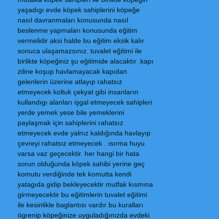
yaşadıgı evde köpek sahiplerini köpeğe
nasıl davranmaları konusunda nasıl
beslenme yapmaları konusunda eğitim
vermelidir aksi halde bu eğitim eksik kalır
sonuca ulaşamazsınız. tuvalet eğitimi ile
birlikte köpeğiniz şu eğitimide alacaktır .kapı
ziline koşup havlamayacak kapıdan
gelenlerin üzerine atlayıp rahatsız
etmeyecek koltuk çekyat gibi insanların
kullandıgı alanları işgal etmeyecek sahipleri
yerde yemek yese bile yemeklerini
paylaşmak için sahiplerini rahatsız
etmeyecek evde yalnız kaldığında havlayıp
çevreyi rahatsız etmeyecek . ısırma huyu
varsa vaz geçecektir. her hangi bir hata
sorun olduğunda köpek sahibi yerine geç
komutu verdiğinde tek komutta kendi
yatagıda gidip bekleyecektir mutfak kısmına
girmeyecektir bu eğitimlerin tuvalet eğitimi
ile kesinlikle baglantısı vardır bu kuralları
ögrenip köpeğinize uyguladığınızda evdeki