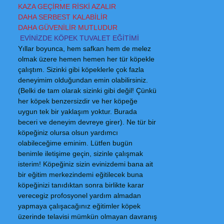
KAZA GEÇİRME RİSKİ AZALIR
DAHA SERBEST KALABİLİR
DAHA GÜVENİLİR MUTLUDUR
EVİNİZDE KÖPEK TUVALET EĞİTİMİ
Yıllar boyunca, hem safkan hem de melez
olmak üzere hemen hemen her tür köpekle
çalıştım. Sizinki gibi köpeklerle çok fazla
deneyimim olduğundan emin olabilirsiniz.
(Belki de tam olarak sizinki gibi değil! Çünkü
her köpek benzersizdir ve her köpeğe
uygun tek bir yaklaşım yoktur. Burada
beceri ve deneyim devreye girer). Ne tür bir
köpeğiniz olursa olsun yardımcı
olabileceğime eminim. Lütfen bugün
benimle iletişime geçin, sizinle çalışmak
isterim! Köpeğiniz sizin evinizdemi bana ait
bir eğitim merkezindemi eğitilecek buna
köpeğinizi tanıdıktan sonra birlikte karar
verecegiz profosyonel yardım almadan
yapmaya çalışacağınız eğitimler köpek
üzerinde telavisi mümkün olmayan davranış