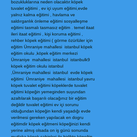
bozukluklarına neden olacaktır.köpek
tuvalet eğitimi , ev içi uyum eğitimi,evde
yalnız kalma eğitimi , havlama ve
saldırganlık önleme eğitimi sosyalleşme
eğitimi tasmalı tasmasız eğitim . temel itaat
ileri itaat eğitimi , kişi koruma eğitimi ,
rehber köpek eğitimi ( görme özürlüler için
eğitim Ümraniye mahallesi istanbul köpek
eğitim okulu ,köpek eğitim merkezi
Ümraniye mahallesi istanbul istanbulk9
köpek eğitim okulu istanbul
,Ümraniye mahallesi istanbul evde köpek
eğitimi Ümraniye mahallesi istanbul yavru
köpek tuvalet eğitimi köpeklerde tuvalet
eğitimi köpeğin yemeginden suyundan
azaltılarak başarılı olacağınız bir eğitim
değildir tuvalet eğitimi ev içi sorunu
olduğundan köpeğin kendi yaşadığı evde
verilmesi gereken yapılacak en dogru
eğitimdir köpek eğitmeni köpeğinizi kendi
yerine almış olsada on iş günü sonunda
mutlaka köpek sahipleri ile birlikte köpeğin