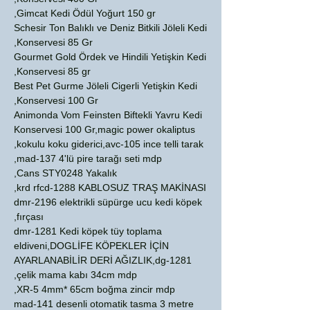
Gimcat Kedi Ödül Yoğurt 150 gr,
Schesir Ton Balıklı ve Deniz Bitkili Jöleli Kedi
Konservesi 85 Gr,
Gourmet Gold Ördek ve Hindili Yetişkin Kedi
Konservesi 85 gr,
Best Pet Gurme Jöleli Cigerli Yetişkin Kedi
Konservesi 100 Gr,
Animonda Vom Feinsten Biftekli Yavru Kedi
Konservesi 100 Gr,magic power okaliptus
kokulu koku giderici,avc-105 ince telli tarak,
mad-137 4'lü pire tarağı seti mdp,
Cans STY0248 Yakalık,
krd rfcd-1288 KABLOSUZ TRAŞ MAKİNASI,
dmr-2196 elektrikli süpürge ucu kedi köpek
fırçası,
dmr-1281 Kedi köpek tüy toplama
eldiveni,DOGLİFE KÖPEKLER İÇİN
AYARLANABİLİR DERİ AĞIZLIK,dg-1281
çelik mama kabı 34cm mdp,
XR-5 4mm* 65cm boğma zincir mdp,
mad-141 desenli otomatik tasma 3 metre