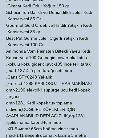
Gimcat Kedi Ödül Yoğurt 150 gr,
Schesir Ton Balıklı ve Deniz Bitkili Jöleli Kedi
Konservesi 85 Gr,
Gourmet Gold Ördek ve Hindili Yetişkin Kedi
Konservesi 85 gr,
Best Pet Gurme Jöleli Cigerli Yetişkin Kedi
Konservesi 100 Gr,
Animonda Vom Feinsten Biftekli Yavru Kedi
Konservesi 100 Gr,magic power okaliptus
kokulu koku giderici,avc-105 ince telli tarak,
mad-137 4'lü pire tarağı seti mdp,
Cans STY0248 Yakalık,
krd rfcd-1288 KABLOSUZ TRAŞ MAKİNASI,
dmr-2196 elektrikli süpürge ucu kedi köpek
fırçası,
dmr-1281 Kedi köpek tüy toplama
eldiveni,DOGLİFE KÖPEKLER İÇİN
AYARLANABİLİR DERİ AĞIZLIK,dg-1281
çelik mama kabı 34cm mdp,
XR-5 4mm* 65cm boğma zincir mdp,
mad-141 desenli otomatik tasma 3 metre