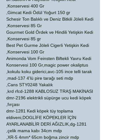
Konservesi 400 Gr,
Gimcat Kedi Ödül Yoğurt 150 gr,
Schesir Ton Balıklı ve Deniz Bitkili Jöleli Kedi
Konservesi 85 Gr,
Gourmet Gold Ördek ve Hindili Yetişkin Kedi
Konservesi 85 gr,
Best Pet Gurme Jöleli Cigerli Yetişkin Kedi
Konservesi 100 Gr,
Animonda Vom Feinsten Biftekli Yavru Kedi
Konservesi 100 Gr,magic power okaliptus
kokulu koku giderici,avc-105 ince telli tarak,
mad-137 4'lü pire tarağı seti mdp,
Cans STY0248 Yakalık,
krd rfcd-1288 KABLOSUZ TRAŞ MAKİNASI,
dmr-2196 elektrikli süpürge ucu kedi köpek
fırçası,
dmr-1281 Kedi köpek tüy toplama
eldiveni,DOGLİFE KÖPEKLER İÇİN
AYARLANABİLİR DERİ AĞIZLIK,dg-1281
çelik mama kabı 34cm mdp,
XR-5 4mm* 65cm boğma zincir mdp,