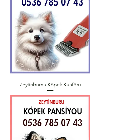
Zeytinburnu Köpek Kuaförü