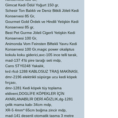
Gimcat Kedi Ödül Yoğurt 150 gr,
Schesir Ton Balıklı ve Deniz Bitkili Jöleli Kedi
Konservesi 85 Gr,
Gourmet Gold Ördek ve Hindili Yetişkin Kedi
Konservesi 85 gr,
Best Pet Gurme Jöleli Cigerli Yetişkin Kedi
Konservesi 100 Gr,
Animonda Vom Feinsten Biftekli Yavru Kedi
Konservesi 100 Gr,magic power okaliptus
kokulu koku giderici,avc-105 ince telli tarak,
mad-137 4'lü pire tarağı seti mdp,
Cans STY0248 Yakalık,
krd rfcd-1288 KABLOSUZ TRAŞ MAKİNASI,
dmr-2196 elektrikli süpürge ucu kedi köpek
fırçası,
dmr-1281 Kedi köpek tüy toplama
eldiveni,DOGLİFE KÖPEKLER İÇİN
AYARLANABİLİR DERİ AĞIZLIK,dg-1281
çelik mama kabı 34cm mdp,
XR-5 4mm* 65cm boğma zincir mdp,
mad-141 desenli otomatik tasma 3 metre