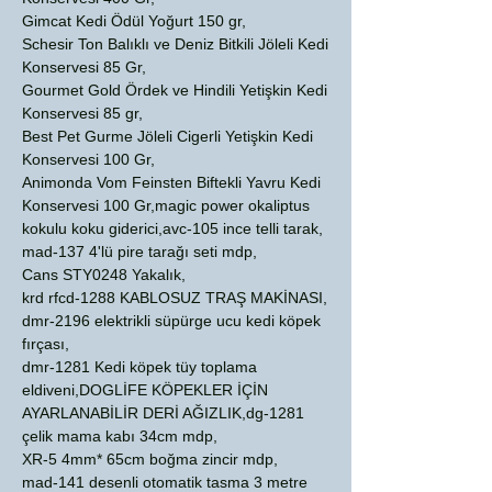
Gimcat Kedi Ödül Yoğurt 150 gr,
Schesir Ton Balıklı ve Deniz Bitkili Jöleli Kedi
Konservesi 85 Gr,
Gourmet Gold Ördek ve Hindili Yetişkin Kedi
Konservesi 85 gr,
Best Pet Gurme Jöleli Cigerli Yetişkin Kedi
Konservesi 100 Gr,
Animonda Vom Feinsten Biftekli Yavru Kedi
Konservesi 100 Gr,magic power okaliptus
kokulu koku giderici,avc-105 ince telli tarak,
mad-137 4'lü pire tarağı seti mdp,
Cans STY0248 Yakalık,
krd rfcd-1288 KABLOSUZ TRAŞ MAKİNASI,
dmr-2196 elektrikli süpürge ucu kedi köpek
fırçası,
dmr-1281 Kedi köpek tüy toplama
eldiveni,DOGLİFE KÖPEKLER İÇİN
AYARLANABİLİR DERİ AĞIZLIK,dg-1281
çelik mama kabı 34cm mdp,
XR-5 4mm* 65cm boğma zincir mdp,
mad-141 desenli otomatik tasma 3 metre