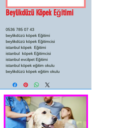
Beylikdüzü Köpek Eğitimi
0536 785 07 43
beylikdüzü köpek Eğitimi
beylikdüzü köpek Eğitimcisi
istanbul köpek Eğitimi
istanbul köpek Eğitimcisi
istanbul evcilpet Eğitimi
istanbul köpek eğitim okulu
beylikdüzü köpek eğitim okulu