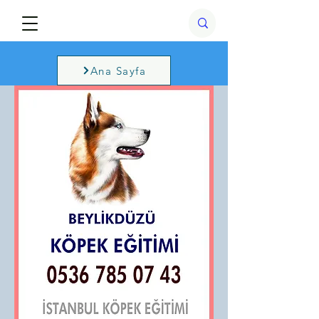
Ana Sayfa