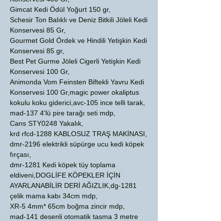
Gimcat Kedi Ödül Yoğurt 150 gr,
Schesir Ton Balıklı ve Deniz Bitkili Jöleli Kedi
Konservesi 85 Gr,
Gourmet Gold Ördek ve Hindili Yetişkin Kedi
Konservesi 85 gr,
Best Pet Gurme Jöleli Cigerli Yetişkin Kedi
Konservesi 100 Gr,
Animonda Vom Feinsten Biftekli Yavru Kedi
Konservesi 100 Gr,magic power okaliptus
kokulu koku giderici,avc-105 ince telli tarak,
mad-137 4'lü pire tarağı seti mdp,
Cans STY0248 Yakalık,
krd rfcd-1288 KABLOSUZ TRAŞ MAKİNASI,
dmr-2196 elektrikli süpürge ucu kedi köpek
fırçası,
dmr-1281 Kedi köpek tüy toplama
eldiveni,DOGLİFE KÖPEKLER İÇİN
AYARLANABİLİR DERİ AĞIZLIK,dg-1281
çelik mama kabı 34cm mdp,
XR-5 4mm* 65cm boğma zincir mdp,
mad-141 desenli otomatik tasma 3 metre