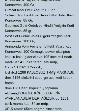
Konservesi 400 Gr,
Gimcat Kedi Ödül Yoğurt 150 gr,
Schesir Ton Balıklı ve Deniz Bitkili Jöleli Kedi
Konservesi 85 Gr,
Gourmet Gold Ördek ve Hindili Yetişkin Kedi
Konservesi 85 gr,
Best Pet Gurme Jöleli Cigerli Yetişkin Kedi
Konservesi 100 Gr,
Animonda Vom Feinsten Biftekli Yavru Kedi
Konservesi 100 Gr,magic power okaliptus
kokulu koku giderici,avc-105 ince telli tarak,
mad-137 4'lü pire tarağı seti mdp,
Cans STY0248 Yakalık,
krd rfcd-1288 KABLOSUZ TRAŞ MAKİNASI,
dmr-2196 elektrikli süpürge ucu kedi köpek
fırçası,
dmr-1281 Kedi köpek tüy toplama
eldiveni,DOGLİFE KÖPEKLER İÇİN
AYARLANABİLİR DERİ AĞIZLIK,dg-1281
çelik mama kabı 34cm mdp,
XR-5 4mm* 65cm boğma zincir mdp,