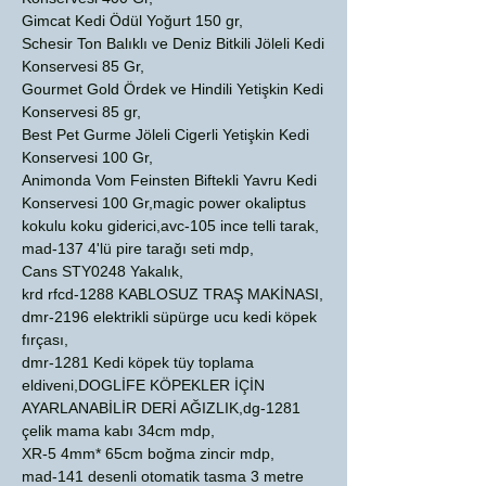
Gimcat Kedi Ödül Yoğurt 150 gr,
Schesir Ton Balıklı ve Deniz Bitkili Jöleli Kedi
Konservesi 85 Gr,
Gourmet Gold Ördek ve Hindili Yetişkin Kedi
Konservesi 85 gr,
Best Pet Gurme Jöleli Cigerli Yetişkin Kedi
Konservesi 100 Gr,
Animonda Vom Feinsten Biftekli Yavru Kedi
Konservesi 100 Gr,magic power okaliptus
kokulu koku giderici,avc-105 ince telli tarak,
mad-137 4'lü pire tarağı seti mdp,
Cans STY0248 Yakalık,
krd rfcd-1288 KABLOSUZ TRAŞ MAKİNASI,
dmr-2196 elektrikli süpürge ucu kedi köpek
fırçası,
dmr-1281 Kedi köpek tüy toplama
eldiveni,DOGLİFE KÖPEKLER İÇİN
AYARLANABİLİR DERİ AĞIZLIK,dg-1281
çelik mama kabı 34cm mdp,
XR-5 4mm* 65cm boğma zincir mdp,
mad-141 desenli otomatik tasma 3 metre