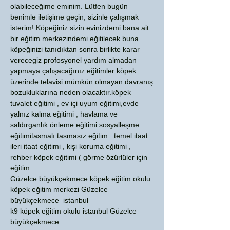
olabileceğime eminim. Lütfen bugün
benimle iletişime geçin, sizinle çalışmak
isterim! Köpeğiniz sizin evinizdemi bana ait
bir eğitim merkezindemi eğitilecek buna
köpeğinizi tanıdıktan sonra birlikte karar
verecegiz profosyonel yardım almadan
yapmaya çalışacağınız eğitimler köpek
üzerinde telavisi mümkün olmayan davranış
bozukluklarına neden olacaktır.köpek
tuvalet eğitimi , ev içi uyum eğitimi,evde
yalnız kalma eğitimi , havlama ve
saldırganlık önleme eğitimi sosyalleşme
eğitimitasmalı tasmasız eğitim . temel itaat
ileri itaat eğitimi , kişi koruma eğitimi ,
rehber köpek eğitimi ( görme özürlüler için
eğitim
Güzelce büyükçekmece köpek eğitim okulu
köpek eğitim merkezi Güzelce
büyükçekmece istanbul
k9 köpek eğitim okulu istanbul Güzelce
büyükçekmece