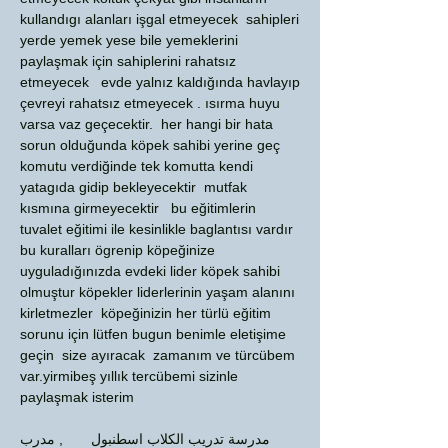
kullandıgı alanları işgal etmeyecek sahipleri
yerde yemek yese bile yemeklerini
paylaşmak için sahiplerini rahatsız
etmeyecek evde yalnız kaldığında havlayıp
çevreyi rahatsız etmeyecek . ısırma huyu
varsa vaz geçecektir. her hangi bir hata
sorun olduğunda köpek sahibi yerine geç
komutu verdiğinde tek komutta kendi
yatagıda gidip bekleyecektir mutfak
kısmına girmeyecektir bu eğitimlerin
tuvalet eğitimi ile kesinlikle baglantısı vardır
bu kuralları ögrenip köpeğinize
uyguladığınızda evdeki lider köpek sahibi
olmuştur köpekler liderlerinin yaşam alanını
kirletmezler köpeğinizin her türlü eğitim
sorunu için lütfen bugun benimle eletişime
geçin size ayıracak zamanım ve türcübem
var.yirmibeş yıllık tercübemi sizinle
paylaşmak isterim
مدرسة تدريب الكلاب اسطنبول , مدرب