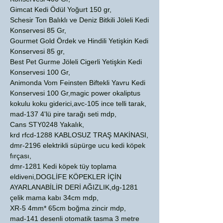
Gimcat Kedi Ödül Yoğurt 150 gr,
Schesir Ton Balıklı ve Deniz Bitkili Jöleli Kedi
Konservesi 85 Gr,
Gourmet Gold Ördek ve Hindili Yetişkin Kedi
Konservesi 85 gr,
Best Pet Gurme Jöleli Cigerli Yetişkin Kedi
Konservesi 100 Gr,
Animonda Vom Feinsten Biftekli Yavru Kedi
Konservesi 100 Gr,magic power okaliptus
kokulu koku giderici,avc-105 ince telli tarak,
mad-137 4'lü pire tarağı seti mdp,
Cans STY0248 Yakalık,
krd rfcd-1288 KABLOSUZ TRAŞ MAKİNASI,
dmr-2196 elektrikli süpürge ucu kedi köpek
fırçası,
dmr-1281 Kedi köpek tüy toplama
eldiveni,DOGLİFE KÖPEKLER İÇİN
AYARLANABİLİR DERİ AĞIZLIK,dg-1281
çelik mama kabı 34cm mdp,
XR-5 4mm* 65cm boğma zincir mdp,
mad-141 desenli otomatik tasma 3 metre