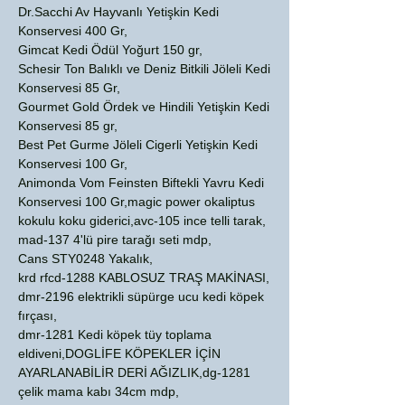
Dr.Sacchi Av Hayvanlı Yetişkin Kedi
Konservesi 400 Gr,
Gimcat Kedi Ödül Yoğurt 150 gr,
Schesir Ton Balıklı ve Deniz Bitkili Jöleli Kedi
Konservesi 85 Gr,
Gourmet Gold Ördek ve Hindili Yetişkin Kedi
Konservesi 85 gr,
Best Pet Gurme Jöleli Cigerli Yetişkin Kedi
Konservesi 100 Gr,
Animonda Vom Feinsten Biftekli Yavru Kedi
Konservesi 100 Gr,magic power okaliptus
kokulu koku giderici,avc-105 ince telli tarak,
mad-137 4'lü pire tarağı seti mdp,
Cans STY0248 Yakalık,
krd rfcd-1288 KABLOSUZ TRAŞ MAKİNASI,
dmr-2196 elektrikli süpürge ucu kedi köpek
fırçası,
dmr-1281 Kedi köpek tüy toplama
eldiveni,DOGLİFE KÖPEKLER İÇİN
AYARLANABİLİR DERİ AĞIZLIK,dg-1281
çelik mama kabı 34cm mdp,