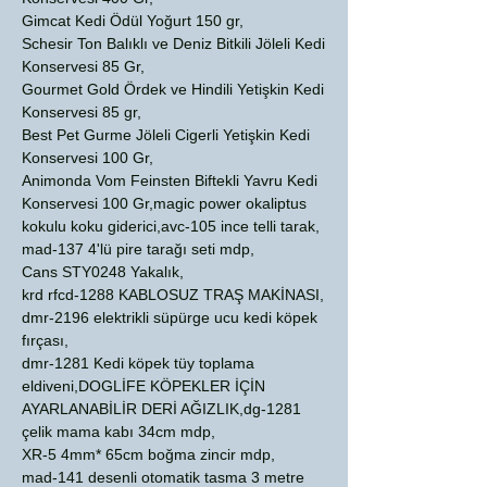
Gimcat Kedi Ödül Yoğurt 150 gr,
Schesir Ton Balıklı ve Deniz Bitkili Jöleli Kedi
Konservesi 85 Gr,
Gourmet Gold Ördek ve Hindili Yetişkin Kedi
Konservesi 85 gr,
Best Pet Gurme Jöleli Cigerli Yetişkin Kedi
Konservesi 100 Gr,
Animonda Vom Feinsten Biftekli Yavru Kedi
Konservesi 100 Gr,magic power okaliptus
kokulu koku giderici,avc-105 ince telli tarak,
mad-137 4'lü pire tarağı seti mdp,
Cans STY0248 Yakalık,
krd rfcd-1288 KABLOSUZ TRAŞ MAKİNASI,
dmr-2196 elektrikli süpürge ucu kedi köpek
fırçası,
dmr-1281 Kedi köpek tüy toplama
eldiveni,DOGLİFE KÖPEKLER İÇİN
AYARLANABİLİR DERİ AĞIZLIK,dg-1281
çelik mama kabı 34cm mdp,
XR-5 4mm* 65cm boğma zincir mdp,
mad-141 desenli otomatik tasma 3 metre