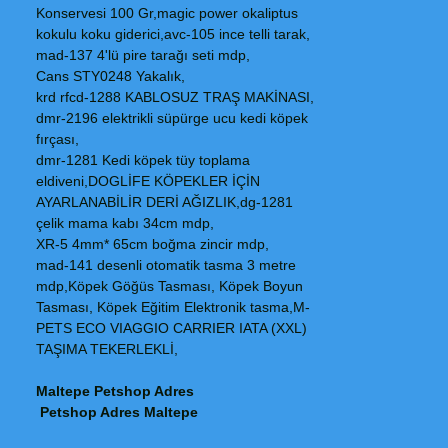
Konservesi 100 Gr,magic power okaliptus
kokulu koku giderici,avc-105 ince telli tarak,
mad-137 4'lü pire tarağı seti mdp,
Cans STY0248 Yakalık,
krd rfcd-1288 KABLOSUZ TRAŞ MAKİNASI,
dmr-2196 elektrikli süpürge ucu kedi köpek
fırçası,
dmr-1281 Kedi köpek tüy toplama
eldiveni,DOGLİFE KÖPEKLER İÇİN
AYARLANABİLİR DERİ AĞIZLIK,dg-1281
çelik mama kabı 34cm mdp,
XR-5 4mm* 65cm boğma zincir mdp,
mad-141 desenli otomatik tasma 3 metre
mdp,Köpek Göğüs Tasması, Köpek Boyun
Tasması, Köpek Eğitim Elektronik tasma,M-
PETS ECO VIAGGIO CARRIER IATA (XXL)
TAŞIMA TEKERLEKLİ,
Maltepe Petshop Adres
Petshop Adres Maltepe