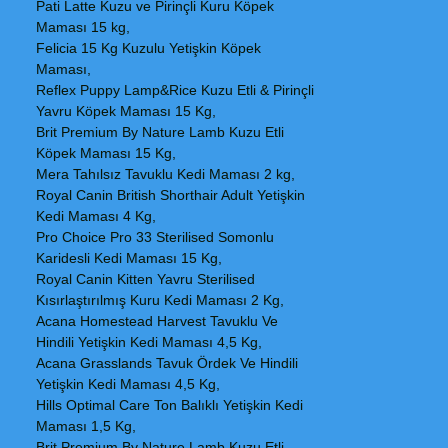
Pati Latte Kuzu ve Pirinçli Kuru Köpek
Maması 15 kg,
Felicia 15 Kg Kuzulu Yetişkin Köpek
Maması,
Reflex Puppy Lamp&Rice Kuzu Etli & Pirinçli
Yavru Köpek Maması 15 Kg,
Brit Premium By Nature Lamb Kuzu Etli
Köpek Maması 15 Kg,
Mera Tahılsız Tavuklu Kedi Maması 2 kg,
Royal Canin British Shorthair Adult Yetişkin
Kedi Maması 4 Kg,
Pro Choice Pro 33 Sterilised Somonlu
Karidesli Kedi Maması 15 Kg,
Royal Canin Kitten Yavru Sterilised
Kısırlaştırılmış Kuru Kedi Maması 2 Kg,
Acana Homestead Harvest Tavuklu Ve
Hindili Yetişkin Kedi Maması 4,5 Kg,
Acana Grasslands Tavuk Ördek Ve Hindili
Yetişkin Kedi Maması 4,5 Kg,
Hills Optimal Care Ton Balıklı Yetişkin Kedi
Maması 1,5 Kg,
Brit Premium By Nature Lamb Kuzu Etli