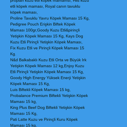
proplan kuzu etli köpek mamamsı, Hils kuzu
etli köpek maması, Royal canın tavuklu
köpek maması,
Proline Tavuklu Yavru Köpek Maması 15 Kg,
Pedigree Pouch Erişkin Biftek Köpek
Maması 100gr,Goody Kuzu Etli&pirinçli
Yetişkin Köpek Maması 15 Kg, Kays Dog
Kuzu Etli Pirinçli Yetişkin Köpek Maması,
Fix Kuzu Etli ve Pirinçli Köpek Maması 15
Kg.
N&d Balkabaklı Kuzu Etli Orta ve Büyük Irk
Yetişkin Köpek Maması 12 kg,Enjoy Kuzu
Etli Pirinçli Yetişkin Köpek Maması 15 Kg,
Goody High Energy Yüksek Enerji Yetişkin
Köpek Maması 15 Kg,
Luis Biftekli Köpek Maması 15 kg,
Probalance Premium Biftekli Yetişkin Köpek
Maması 15 kg,
King Plus Beef Dog Biftekli Yetişkin Köpek
Maması 15 Kg,
Pati Latte Kuzu ve Pirinçli Kuru Köpek
Maması 15 kg,