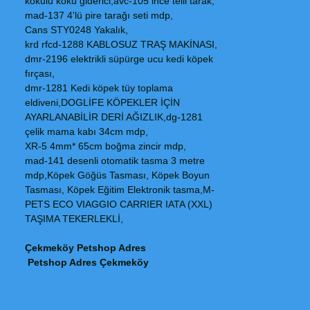
kokulu koku giderici,avc-105 ince telli tarak,
mad-137 4'lü pire tarağı seti mdp,
Cans STY0248 Yakalık,
krd rfcd-1288 KABLOSUZ TRAŞ MAKİNASI,
dmr-2196 elektrikli süpürge ucu kedi köpek
fırçası,
dmr-1281 Kedi köpek tüy toplama
eldiveni,DOGLİFE KÖPEKLER İÇİN
AYARLANABİLİR DERİ AĞIZLIK,dg-1281
çelik mama kabı 34cm mdp,
XR-5 4mm* 65cm boğma zincir mdp,
mad-141 desenli otomatik tasma 3 metre
mdp,Köpek Göğüs Tasması, Köpek Boyun
Tasması, Köpek Eğitim Elektronik tasma,M-
PETS ECO VIAGGIO CARRIER IATA (XXL)
TAŞIMA TEKERLEKLİ,
Çekmeköy Petshop Adres
Petshop Adres Çekmeköy