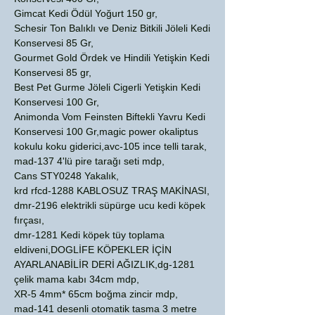
Gimcat Kedi Ödül Yoğurt 150 gr,
Schesir Ton Balıklı ve Deniz Bitkili Jöleli Kedi
Konservesi 85 Gr,
Gourmet Gold Ördek ve Hindili Yetişkin Kedi
Konservesi 85 gr,
Best Pet Gurme Jöleli Cigerli Yetişkin Kedi
Konservesi 100 Gr,
Animonda Vom Feinsten Biftekli Yavru Kedi
Konservesi 100 Gr,magic power okaliptus
kokulu koku giderici,avc-105 ince telli tarak,
mad-137 4'lü pire tarağı seti mdp,
Cans STY0248 Yakalık,
krd rfcd-1288 KABLOSUZ TRAŞ MAKİNASI,
dmr-2196 elektrikli süpürge ucu kedi köpek
fırçası,
dmr-1281 Kedi köpek tüy toplama
eldiveni,DOGLİFE KÖPEKLER İÇİN
AYARLANABİLİR DERİ AĞIZLIK,dg-1281
çelik mama kabı 34cm mdp,
XR-5 4mm* 65cm boğma zincir mdp,
mad-141 desenli otomatik tasma 3 metre