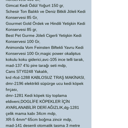
Gimcat Kedi Ödül Yoğurt 150 gr,
Schesir Ton Balıklı ve Deniz Bitkili Jöleli Kedi
Konservesi 85 Gr,
Gourmet Gold Ördek ve Hindili Yetişkin Kedi
Konservesi 85 gr,
Best Pet Gurme Jöleli Cigerli Yetişkin Kedi
Konservesi 100 Gr,
Animonda Vom Feinsten Biftekli Yavru Kedi
Konservesi 100 Gr,magic power okaliptus
kokulu koku giderici,avc-105 ince telli tarak,
mad-137 4'lü pire tarağı seti mdp,
Cans STY0248 Yakalık,
krd rfcd-1288 KABLOSUZ TRAŞ MAKİNASI,
dmr-2196 elektrikli süpürge ucu kedi köpek
fırçası,
dmr-1281 Kedi köpek tüy toplama
eldiveni,DOGLİFE KÖPEKLER İÇİN
AYARLANABİLİR DERİ AĞIZLIK,dg-1281
çelik mama kabı 34cm mdp,
XR-5 4mm* 65cm boğma zincir mdp,
mad-141 desenli otomatik tasma 3 metre