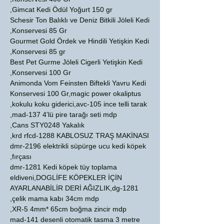
Gimcat Kedi Ödül Yoğurt 150 gr,
Schesir Ton Balıklı ve Deniz Bitkili Jöleli Kedi
Konservesi 85 Gr,
Gourmet Gold Ördek ve Hindili Yetişkin Kedi
Konservesi 85 gr,
Best Pet Gurme Jöleli Cigerli Yetişkin Kedi
Konservesi 100 Gr,
Animonda Vom Feinsten Biftekli Yavru Kedi
Konservesi 100 Gr,magic power okaliptus
kokulu koku giderici,avc-105 ince telli tarak,
mad-137 4'lü pire tarağı seti mdp,
Cans STY0248 Yakalık,
krd rfcd-1288 KABLOSUZ TRAŞ MAKİNASI,
dmr-2196 elektrikli süpürge ucu kedi köpek
fırçası,
dmr-1281 Kedi köpek tüy toplama
eldiveni,DOGLİFE KÖPEKLER İÇİN
AYARLANABİLİR DERİ AĞIZLIK,dg-1281
çelik mama kabı 34cm mdp,
XR-5 4mm* 65cm boğma zincir mdp,
mad-141 desenli otomatik tasma 3 metre