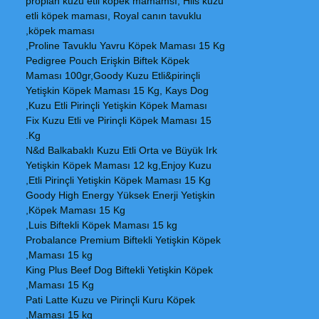
proplan kuzu etli köpek mamamsı, Hils kuzu
etli köpek maması, Royal canın tavuklu
köpek maması,
Proline Tavuklu Yavru Köpek Maması 15 Kg,
Pedigree Pouch Erişkin Biftek Köpek
Maması 100gr,Goody Kuzu Etli&pirinçli
Yetişkin Köpek Maması 15 Kg, Kays Dog
Kuzu Etli Pirinçli Yetişkin Köpek Maması,
Fix Kuzu Etli ve Pirinçli Köpek Maması 15
Kg.
N&d Balkabaklı Kuzu Etli Orta ve Büyük Irk
Yetişkin Köpek Maması 12 kg,Enjoy Kuzu
Etli Pirinçli Yetişkin Köpek Maması 15 Kg,
Goody High Energy Yüksek Enerji Yetişkin
Köpek Maması 15 Kg,
Luis Biftekli Köpek Maması 15 kg,
Probalance Premium Biftekli Yetişkin Köpek
Maması 15 kg,
King Plus Beef Dog Biftekli Yetişkin Köpek
Maması 15 Kg,
Pati Latte Kuzu ve Pirinçli Kuru Köpek
Maması 15 kg,