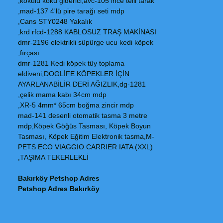
kokulu koku giderici,avc-105 ince telli tarak,
mad-137 4'lü pire tarağı seti mdp,
Cans STY0248 Yakalık,
krd rfcd-1288 KABLOSUZ TRAŞ MAKİNASI,
dmr-2196 elektrikli süpürge ucu kedi köpek
fırçası,
dmr-1281 Kedi köpek tüy toplama
eldiveni,DOGLİFE KÖPEKLER İÇİN
AYARLANABİLİR DERİ AĞIZLIK,dg-1281
çelik mama kabı 34cm mdp,
XR-5 4mm* 65cm boğma zincir mdp,
mad-141 desenli otomatik tasma 3 metre
mdp,Köpek Göğüs Tasması, Köpek Boyun
Tasması, Köpek Eğitim Elektronik tasma,M-
PETS ECO VIAGGIO CARRIER IATA (XXL)
TAŞIMA TEKERLEKLİ,
Bakırköy Petshop Adres
Petshop Adres Bakırköy