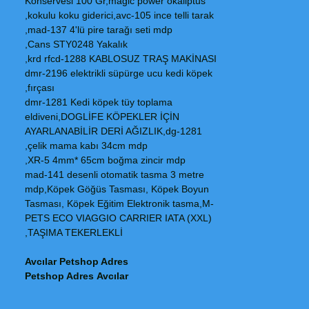
Konservesi 100 Gr,magic power okaliptus
kokulu koku giderici,avc-105 ince telli tarak,
mad-137 4'lü pire tarağı seti mdp,
Cans STY0248 Yakalık,
krd rfcd-1288 KABLOSUZ TRAŞ MAKİNASI,
dmr-2196 elektrikli süpürge ucu kedi köpek
fırçası,
dmr-1281 Kedi köpek tüy toplama
eldiveni,DOGLİFE KÖPEKLER İÇİN
AYARLANABİLİR DERİ AĞIZLIK,dg-1281
çelik mama kabı 34cm mdp,
XR-5 4mm* 65cm boğma zincir mdp,
mad-141 desenli otomatik tasma 3 metre
mdp,Köpek Göğüs Tasması, Köpek Boyun
Tasması, Köpek Eğitim Elektronik tasma,M-
PETS ECO VIAGGIO CARRIER IATA (XXL)
TAŞIMA TEKERLEKLİ,
Avcılar Petshop Adres
Petshop Adres Avcılar