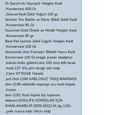
Dr.Sacchi Av Hayvanlı Yetişkin Kedi
Konservesi 400 Gr,
Gimcat Kedi Ödül Yoğurt 150 gr,
Schesir Ton Balıklı ve Deniz Bitkili Jöleli Kedi
Konservesi 85 Gr,
Gourmet Gold Ördek ve Hindili Yetişkin Kedi
Konservesi 85 gr,
Best Pet Gurme Jöleli Cigerli Yetişkin Kedi
Konservesi 100 Gr,
Animonda Vom Feinsten Biftekli Yavru Kedi
Konservesi 100 Gr,magic power okaliptus
kokulu koku giderici,avc-105 ince telli tarak,
mad-137 4'lü pire tarağı seti mdp,
Cans STY0248 Yakalık,
krd rfcd-1288 KABLOSUZ TRAŞ MAKİNASI,
dmr-2196 elektrikli süpürge ucu kedi köpek
fırçası,
dmr-1281 Kedi köpek tüy toplama
eldiveni,DOGLİFE KÖPEKLER İÇİN
AYARLANABİLİR DERİ AĞIZLIK,dg-1281
çelik mama kabı 34cm mdp,