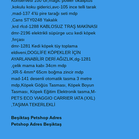
Konservesi 100 Gr,magic power okaliptus
kokulu koku giderici,avc-105 ince telli tarak,
mad-137 4'lü pire tarağı seti mdp,
Cans STY0248 Yakalık,
krd rfcd-1288 KABLOSUZ TRAŞ MAKİNASI,
dmr-2196 elektrikli süpürge ucu kedi köpek
fırçası,
dmr-1281 Kedi köpek tüy toplama
eldiveni,DOGLİFE KÖPEKLER İÇİN
AYARLANABİLİR DERİ AĞIZLIK,dg-1281
çelik mama kabı 34cm mdp,
XR-5 4mm* 65cm boğma zincir mdp,
mad-141 desenli otomatik tasma 3 metre
mdp,Köpek Göğüs Tasması, Köpek Boyun
Tasması, Köpek Eğitim Elektronik tasma,M-
PETS ECO VIAGGIO CARRIER IATA (XXL)
TAŞIMA TEKERLEKLİ,
Beşiktaş Petshop Adres
Petshop Adres Beşiktaş