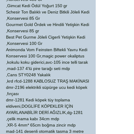
Gimcat Kedi Ödül Yoğurt 150 gr,
Schesir Ton Balıklı ve Deniz Bitkili Jöleli Kedi
Konservesi 85 Gr,
Gourmet Gold Ördek ve Hindili Yetişkin Kedi
Konservesi 85 gr,
Best Pet Gurme Jöleli Cigerli Yetişkin Kedi
Konservesi 100 Gr,
Animonda Vom Feinsten Biftekli Yavru Kedi
Konservesi 100 Gr,magic power okaliptus
kokulu koku giderici,avc-105 ince telli tarak,
mad-137 4'lü pire tarağı seti mdp,
Cans STY0248 Yakalık,
krd rfcd-1288 KABLOSUZ TRAŞ MAKİNASI,
dmr-2196 elektrikli süpürge ucu kedi köpek
fırçası,
dmr-1281 Kedi köpek tüy toplama
eldiveni,DOGLİFE KÖPEKLER İÇİN
AYARLANABİLİR DERİ AĞIZLIK,dg-1281
çelik mama kabı 34cm mdp,
XR-5 4mm* 65cm boğma zincir mdp,
mad-141 desenli otomatik tasma 3 metre