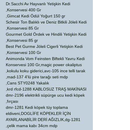
Dr.Sacchi Av Hayvanlı Yetişkin Kedi
Konservesi 400 Gr,
Gimcat Kedi Ödül Yoğurt 150 gr,
Schesir Ton Balıklı ve Deniz Bitkili Jöleli Kedi
Konservesi 85 Gr,
Gourmet Gold Ördek ve Hindili Yetişkin Kedi
Konservesi 85 gr,
Best Pet Gurme Jöleli Cigerli Yetişkin Kedi
Konservesi 100 Gr,
Animonda Vom Feinsten Biftekli Yavru Kedi
Konservesi 100 Gr,magic power okaliptus
kokulu koku giderici,avc-105 ince telli tarak,
mad-137 4'lü pire tarağı seti mdp,
Cans STY0248 Yakalık,
krd rfcd-1288 KABLOSUZ TRAŞ MAKİNASI,
dmr-2196 elektrikli süpürge ucu kedi köpek
fırçası,
dmr-1281 Kedi köpek tüy toplama
eldiveni,DOGLİFE KÖPEKLER İÇİN
AYARLANABİLİR DERİ AĞIZLIK,dg-1281
çelik mama kabı 34cm mdp,