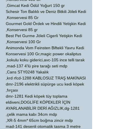
Gimcat Kedi Ödül Yoğurt 150 gr,
Schesir Ton Balıklı ve Deniz Bitkili Jöleli Kedi
Konservesi 85 Gr,
Gourmet Gold Ördek ve Hindili Yetişkin Kedi
Konservesi 85 gr,
Best Pet Gurme Jöleli Cigerli Yetişkin Kedi
Konservesi 100 Gr,
Animonda Vom Feinsten Biftekli Yavru Kedi
Konservesi 100 Gr,magic power okaliptus
kokulu koku giderici,avc-105 ince telli tarak,
mad-137 4'lü pire tarağı seti mdp,
Cans STY0248 Yakalık,
krd rfcd-1288 KABLOSUZ TRAŞ MAKİNASI,
dmr-2196 elektrikli süpürge ucu kedi köpek
fırçası,
dmr-1281 Kedi köpek tüy toplama
eldiveni,DOGLİFE KÖPEKLER İÇİN
AYARLANABİLİR DERİ AĞIZLIK,dg-1281
çelik mama kabı 34cm mdp,
XR-5 4mm* 65cm boğma zincir mdp,
mad-141 desenli otomatik tasma 3 metre