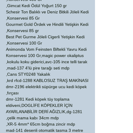
Gimcat Kedi Ödül Yoğurt 150 gr,
Schesir Ton Balıklı ve Deniz Bitkili Jöleli Kedi
Konservesi 85 Gr,
Gourmet Gold Ördek ve Hindili Yetişkin Kedi
Konservesi 85 gr,
Best Pet Gurme Jöleli Cigerli Yetişkin Kedi
Konservesi 100 Gr,
Animonda Vom Feinsten Biftekli Yavru Kedi
Konservesi 100 Gr,magic power okaliptus
kokulu koku giderici,avc-105 ince telli tarak,
mad-137 4'lü pire tarağı seti mdp,
Cans STY0248 Yakalık,
krd rfcd-1288 KABLOSUZ TRAŞ MAKİNASI,
dmr-2196 elektrikli süpürge ucu kedi köpek
fırçası,
dmr-1281 Kedi köpek tüy toplama
eldiveni,DOGLİFE KÖPEKLER İÇİN
AYARLANABİLİR DERİ AĞIZLIK,dg-1281
çelik mama kabı 34cm mdp,
XR-5 4mm* 65cm boğma zincir mdp,
mad-141 desenli otomatik tasma 3 metre