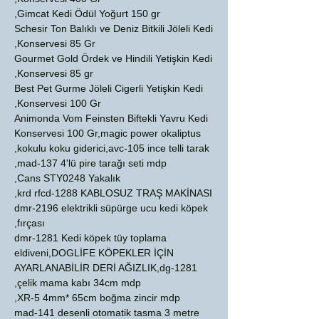
Gimcat Kedi Ödül Yoğurt 150 gr,
Schesir Ton Balıklı ve Deniz Bitkili Jöleli Kedi
Konservesi 85 Gr,
Gourmet Gold Ördek ve Hindili Yetişkin Kedi
Konservesi 85 gr,
Best Pet Gurme Jöleli Cigerli Yetişkin Kedi
Konservesi 100 Gr,
Animonda Vom Feinsten Biftekli Yavru Kedi
Konservesi 100 Gr,magic power okaliptus
kokulu koku giderici,avc-105 ince telli tarak,
mad-137 4'lü pire tarağı seti mdp,
Cans STY0248 Yakalık,
krd rfcd-1288 KABLOSUZ TRAŞ MAKİNASI,
dmr-2196 elektrikli süpürge ucu kedi köpek
fırçası,
dmr-1281 Kedi köpek tüy toplama
eldiveni,DOGLİFE KÖPEKLER İÇİN
AYARLANABİLİR DERİ AĞIZLIK,dg-1281
çelik mama kabı 34cm mdp,
XR-5 4mm* 65cm boğma zincir mdp,
mad-141 desenli otomatik tasma 3 metre