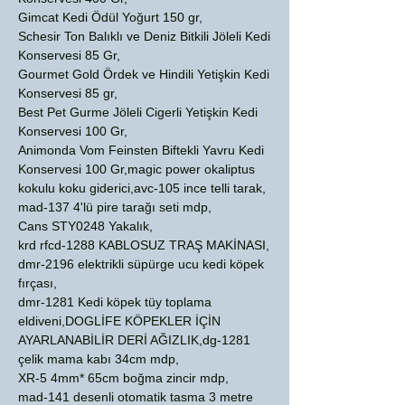
Gimcat Kedi Ödül Yoğurt 150 gr,
Schesir Ton Balıklı ve Deniz Bitkili Jöleli Kedi
Konservesi 85 Gr,
Gourmet Gold Ördek ve Hindili Yetişkin Kedi
Konservesi 85 gr,
Best Pet Gurme Jöleli Cigerli Yetişkin Kedi
Konservesi 100 Gr,
Animonda Vom Feinsten Biftekli Yavru Kedi
Konservesi 100 Gr,magic power okaliptus
kokulu koku giderici,avc-105 ince telli tarak,
mad-137 4'lü pire tarağı seti mdp,
Cans STY0248 Yakalık,
krd rfcd-1288 KABLOSUZ TRAŞ MAKİNASI,
dmr-2196 elektrikli süpürge ucu kedi köpek
fırçası,
dmr-1281 Kedi köpek tüy toplama
eldiveni,DOGLİFE KÖPEKLER İÇİN
AYARLANABİLİR DERİ AĞIZLIK,dg-1281
çelik mama kabı 34cm mdp,
XR-5 4mm* 65cm boğma zincir mdp,
mad-141 desenli otomatik tasma 3 metre