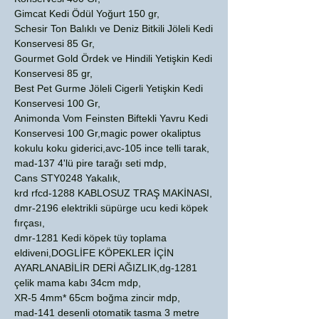
Gimcat Kedi Ödül Yoğurt 150 gr,
Schesir Ton Balıklı ve Deniz Bitkili Jöleli Kedi
Konservesi 85 Gr,
Gourmet Gold Ördek ve Hindili Yetişkin Kedi
Konservesi 85 gr,
Best Pet Gurme Jöleli Cigerli Yetişkin Kedi
Konservesi 100 Gr,
Animonda Vom Feinsten Biftekli Yavru Kedi
Konservesi 100 Gr,magic power okaliptus
kokulu koku giderici,avc-105 ince telli tarak,
mad-137 4'lü pire tarağı seti mdp,
Cans STY0248 Yakalık,
krd rfcd-1288 KABLOSUZ TRAŞ MAKİNASI,
dmr-2196 elektrikli süpürge ucu kedi köpek
fırçası,
dmr-1281 Kedi köpek tüy toplama
eldiveni,DOGLİFE KÖPEKLER İÇİN
AYARLANABİLİR DERİ AĞIZLIK,dg-1281
çelik mama kabı 34cm mdp,
XR-5 4mm* 65cm boğma zincir mdp,
mad-141 desenli otomatik tasma 3 metre