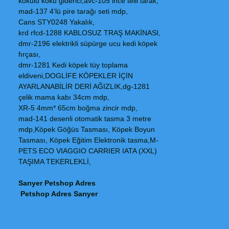
kokulu koku giderici,avc-105 ince telli tarak,
mad-137 4'lü pire tarağı seti mdp,
Cans STY0248 Yakalık,
krd rfcd-1288 KABLOSUZ TRAŞ MAKİNASI,
dmr-2196 elektrikli süpürge ucu kedi köpek
fırçası,
dmr-1281 Kedi köpek tüy toplama
eldiveni,DOGLİFE KÖPEKLER İÇİN
AYARLANABİLİR DERİ AĞIZLIK,dg-1281
çelik mama kabı 34cm mdp,
XR-5 4mm* 65cm boğma zincir mdp,
mad-141 desenli otomatik tasma 3 metre
mdp,Köpek Göğüs Tasması, Köpek Boyun
Tasması, Köpek Eğitim Elektronik tasma,M-
PETS ECO VIAGGIO CARRIER IATA (XXL)
TAŞIMA TEKERLEKLİ,
Sarıyer Petshop Adres
Petshop Adres Sarıyer