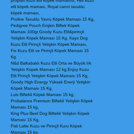
proplan kuzu etli köpek mamamsı, Hils kuzu
etli köpek maması, Royal canın tavuklu
köpek maması,
Proline Tavuklu Yavru Köpek Maması 15 Kg,
Pedigree Pouch Erişkin Biftek Köpek
Maması 100gr,Goody Kuzu Etli&pirinçli
Yetişkin Köpek Maması 15 Kg, Kays Dog
Kuzu Etli Pirinçli Yetişkin Köpek Maması,
Fix Kuzu Etli ve Pirinçli Köpek Maması 15
Kg.
N&d Balkabaklı Kuzu Etli Orta ve Büyük Irk
Yetişkin Köpek Maması 12 kg,Enjoy Kuzu
Etli Pirinçli Yetişkin Köpek Maması 15 Kg,
Goody High Energy Yüksek Enerji Yetişkin
Köpek Maması 15 Kg,
Luis Biftekli Köpek Maması 15 kg,
Probalance Premium Biftekli Yetişkin Köpek
Maması 15 kg,
King Plus Beef Dog Biftekli Yetişkin Köpek
Maması 15 Kg,
Pati Latte Kuzu ve Pirinçli Kuru Köpek
Maması 15 kg,