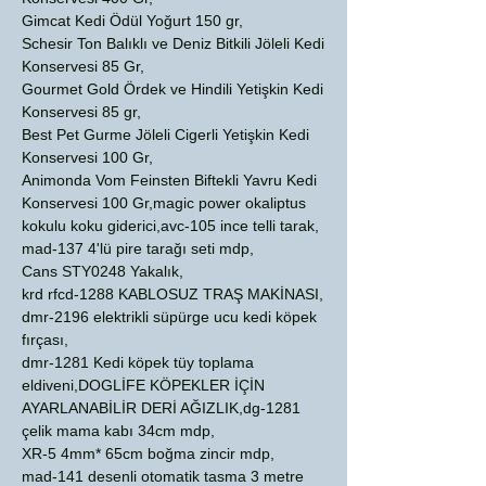
Gimcat Kedi Ödül Yoğurt 150 gr,
Schesir Ton Balıklı ve Deniz Bitkili Jöleli Kedi
Konservesi 85 Gr,
Gourmet Gold Ördek ve Hindili Yetişkin Kedi
Konservesi 85 gr,
Best Pet Gurme Jöleli Cigerli Yetişkin Kedi
Konservesi 100 Gr,
Animonda Vom Feinsten Biftekli Yavru Kedi
Konservesi 100 Gr,magic power okaliptus
kokulu koku giderici,avc-105 ince telli tarak,
mad-137 4'lü pire tarağı seti mdp,
Cans STY0248 Yakalık,
krd rfcd-1288 KABLOSUZ TRAŞ MAKİNASI,
dmr-2196 elektrikli süpürge ucu kedi köpek
fırçası,
dmr-1281 Kedi köpek tüy toplama
eldiveni,DOGLİFE KÖPEKLER İÇİN
AYARLANABİLİR DERİ AĞIZLIK,dg-1281
çelik mama kabı 34cm mdp,
XR-5 4mm* 65cm boğma zincir mdp,
mad-141 desenli otomatik tasma 3 metre