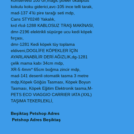
Konservesi 100 Gr,magic power okaliptus
kokulu koku giderici,avc-105 ince telli tarak,
mad-137 4'lü pire tarağı seti mdp,
Cans STY0248 Yakalık,
krd rfcd-1288 KABLOSUZ TRAŞ MAKİNASI,
dmr-2196 elektrikli süpürge ucu kedi köpek
fırçası,
dmr-1281 Kedi köpek tüy toplama
eldiveni,DOGLİFE KÖPEKLER İÇİN
AYARLANABİLİR DERİ AĞIZLIK,dg-1281
çelik mama kabı 34cm mdp,
XR-5 4mm* 65cm boğma zincir mdp,
mad-141 desenli otomatik tasma 3 metre
mdp,Köpek Göğüs Tasması, Köpek Boyun
Tasması, Köpek Eğitim Elektronik tasma,M-
PETS ECO VIAGGIO CARRIER IATA (XXL)
TAŞIMA TEKERLEKLİ,
Beşiktaş Petshop Adres
Petshop Adres Beşiktaş