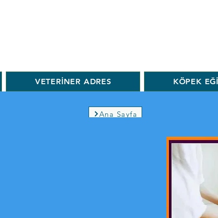
VETERİNER ADRES
KÖPEK EĞ
Ana Sayfa