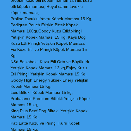
proplan kuzu etli köpek mamamsı, Hils kuzu
etli köpek maması, Royal canın tavuklu
köpek maması,
Proline Tavuklu Yavru Köpek Maması 15 Kg,
Pedigree Pouch Erişkin Biftek Köpek
Maması 100gr,Goody Kuzu Etli&pirinçli
Yetişkin Köpek Maması 15 Kg, Kays Dog
Kuzu Etli Pirinçli Yetişkin Köpek Maması,
Fix Kuzu Etli ve Pirinçli Köpek Maması 15
Kg.
N&d Balkabaklı Kuzu Etli Orta ve Büyük Irk
Yetişkin Köpek Maması 12 kg,Enjoy Kuzu
Etli Pirinçli Yetişkin Köpek Maması 15 Kg,
Goody High Energy Yüksek Enerji Yetişkin
Köpek Maması 15 Kg,
Luis Biftekli Köpek Maması 15 kg,
Probalance Premium Biftekli Yetişkin Köpek
Maması 15 kg,
King Plus Beef Dog Biftekli Yetişkin Köpek
Maması 15 Kg,
Pati Latte Kuzu ve Pirinçli Kuru Köpek
Maması 15 kg,