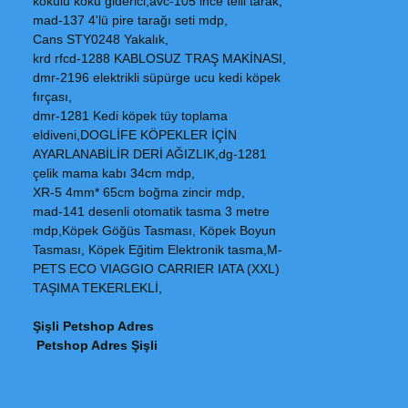
kokulu koku giderici,avc-105 ince telli tarak,
mad-137 4'lü pire tarağı seti mdp,
Cans STY0248 Yakalık,
krd rfcd-1288 KABLOSUZ TRAŞ MAKİNASI,
dmr-2196 elektrikli süpürge ucu kedi köpek
fırçası,
dmr-1281 Kedi köpek tüy toplama
eldiveni,DOGLİFE KÖPEKLER İÇİN
AYARLANABİLİR DERİ AĞIZLIK,dg-1281
çelik mama kabı 34cm mdp,
XR-5 4mm* 65cm boğma zincir mdp,
mad-141 desenli otomatik tasma 3 metre
mdp,Köpek Göğüs Tasması, Köpek Boyun
Tasması, Köpek Eğitim Elektronik tasma,M-
PETS ECO VIAGGIO CARRIER IATA (XXL)
TAŞIMA TEKERLEKLİ,
Şişli Petshop Adres
Petshop Adres Şişli