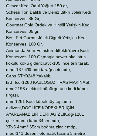
Gimcat Kedi Ödül Yoğurt 150 gr,
Schesir Ton Balıklı ve Deniz Bitkili Jöleli Kedi
Konservesi 85 Gr,
Gourmet Gold Ördek ve Hindili Yetişkin Kedi
Konservesi 85 gr,
Best Pet Gurme Jöleli Cigerli Yetişkin Kedi
Konservesi 100 Gr,
Animonda Vom Feinsten Biftekli Yavru Kedi
Konservesi 100 Gr,magic power okaliptus
kokulu koku giderici,avc-105 ince telli tarak,
mad-137 4'lü pire tarağı seti mdp,
Cans STY0248 Yakalık,
krd rfcd-1288 KABLOSUZ TRAŞ MAKİNASI,
dmr-2196 elektrikli süpürge ucu kedi köpek
fırçası,
dmr-1281 Kedi köpek tüy toplama
eldiveni,DOGLİFE KÖPEKLER İÇİN
AYARLANABİLİR DERİ AĞIZLIK,dg-1281
çelik mama kabı 34cm mdp,
XR-5 4mm* 65cm boğma zincir mdp,
mad-141 desenli otomatik tasma 3 metre