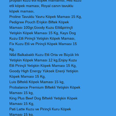
proplan kuzu etli köpek mamamsı, Hils kuzu
etli köpek maması, Royal canın tavuklu
köpek maması,
Proline Tavuklu Yavru Köpek Maması 15 Kg,
Pedigree Pouch Erişkin Biftek Köpek
Maması 100gr,Goody Kuzu Etli&pirinçli
Yetişkin Köpek Maması 15 Kg, Kays Dog
Kuzu Etli Pirinçli Yetişkin Köpek Maması,
Fix Kuzu Etli ve Pirinçli Köpek Maması 15
Kg.
N&d Balkabaklı Kuzu Etli Orta ve Büyük Irk
Yetişkin Köpek Maması 12 kg,Enjoy Kuzu
Etli Pirinçli Yetişkin Köpek Maması 15 Kg,
Goody High Energy Yüksek Enerji Yetişkin
Köpek Maması 15 Kg,
Luis Biftekli Köpek Maması 15 kg,
Probalance Premium Biftekli Yetişkin Köpek
Maması 15 kg,
King Plus Beef Dog Biftekli Yetişkin Köpek
Maması 15 Kg,
Pati Latte Kuzu ve Pirinçli Kuru Köpek
Maması 15 kg,