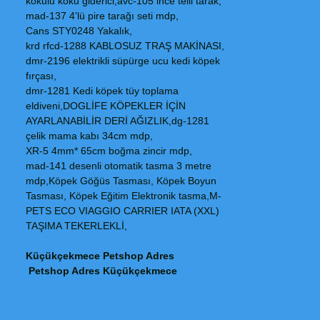
kokulu koku giderici,avc-105 ince telli tarak,
mad-137 4'lü pire tarağı seti mdp,
Cans STY0248 Yakalık,
krd rfcd-1288 KABLOSUZ TRAŞ MAKİNASI,
dmr-2196 elektrikli süpürge ucu kedi köpek
fırçası,
dmr-1281 Kedi köpek tüy toplama
eldiveni,DOGLİFE KÖPEKLER İÇİN
AYARLANABİLİR DERİ AĞIZLIK,dg-1281
çelik mama kabı 34cm mdp,
XR-5 4mm* 65cm boğma zincir mdp,
mad-141 desenli otomatik tasma 3 metre
mdp,Köpek Göğüs Tasması, Köpek Boyun
Tasması, Köpek Eğitim Elektronik tasma,M-
PETS ECO VIAGGIO CARRIER IATA (XXL)
TAŞIMA TEKERLEKLİ,
Küçükçekmece Petshop Adres
Petshop Adres Küçükçekmece