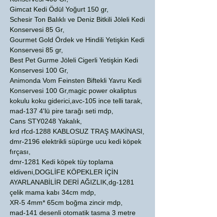
Gimcat Kedi Ödül Yoğurt 150 gr,
Schesir Ton Balıklı ve Deniz Bitkili Jöleli Kedi
Konservesi 85 Gr,
Gourmet Gold Ördek ve Hindili Yetişkin Kedi
Konservesi 85 gr,
Best Pet Gurme Jöleli Cigerli Yetişkin Kedi
Konservesi 100 Gr,
Animonda Vom Feinsten Biftekli Yavru Kedi
Konservesi 100 Gr,magic power okaliptus
kokulu koku giderici,avc-105 ince telli tarak,
mad-137 4'lü pire tarağı seti mdp,
Cans STY0248 Yakalık,
krd rfcd-1288 KABLOSUZ TRAŞ MAKİNASI,
dmr-2196 elektrikli süpürge ucu kedi köpek
fırçası,
dmr-1281 Kedi köpek tüy toplama
eldiveni,DOGLİFE KÖPEKLER İÇİN
AYARLANABİLİR DERİ AĞIZLIK,dg-1281
çelik mama kabı 34cm mdp,
XR-5 4mm* 65cm boğma zincir mdp,
mad-141 desenli otomatik tasma 3 metre