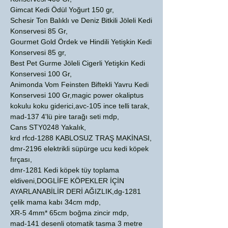
Gimcat Kedi Ödül Yoğurt 150 gr,
Schesir Ton Balıklı ve Deniz Bitkili Jöleli Kedi
Konservesi 85 Gr,
Gourmet Gold Ördek ve Hindili Yetişkin Kedi
Konservesi 85 gr,
Best Pet Gurme Jöleli Cigerli Yetişkin Kedi
Konservesi 100 Gr,
Animonda Vom Feinsten Biftekli Yavru Kedi
Konservesi 100 Gr,magic power okaliptus
kokulu koku giderici,avc-105 ince telli tarak,
mad-137 4'lü pire tarağı seti mdp,
Cans STY0248 Yakalık,
krd rfcd-1288 KABLOSUZ TRAŞ MAKİNASI,
dmr-2196 elektrikli süpürge ucu kedi köpek
fırçası,
dmr-1281 Kedi köpek tüy toplama
eldiveni,DOGLİFE KÖPEKLER İÇİN
AYARLANABİLİR DERİ AĞIZLIK,dg-1281
çelik mama kabı 34cm mdp,
XR-5 4mm* 65cm boğma zincir mdp,
mad-141 desenli otomatik tasma 3 metre