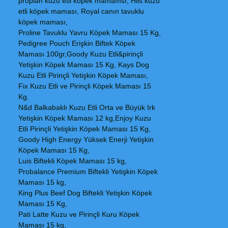
proplan kuzu etli köpek mamamsı, Hils kuzu
etli köpek maması, Royal canın tavuklu
köpek maması,
Proline Tavuklu Yavru Köpek Maması 15 Kg,
Pedigree Pouch Erişkin Biftek Köpek
Maması 100gr,Goody Kuzu Etli&pirinçli
Yetişkin Köpek Maması 15 Kg, Kays Dog
Kuzu Etli Pirinçli Yetişkin Köpek Maması,
Fix Kuzu Etli ve Pirinçli Köpek Maması 15
Kg.
N&d Balkabaklı Kuzu Etli Orta ve Büyük Irk
Yetişkin Köpek Maması 12 kg,Enjoy Kuzu
Etli Pirinçli Yetişkin Köpek Maması 15 Kg,
Goody High Energy Yüksek Enerji Yetişkin
Köpek Maması 15 Kg,
Luis Biftekli Köpek Maması 15 kg,
Probalance Premium Biftekli Yetişkin Köpek
Maması 15 kg,
King Plus Beef Dog Biftekli Yetişkin Köpek
Maması 15 Kg,
Pati Latte Kuzu ve Pirinçli Kuru Köpek
Maması 15 kg,