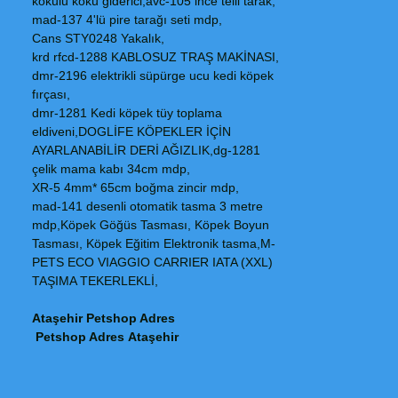
kokulu koku giderici,avc-105 ince telli tarak,
mad-137 4'lü pire tarağı seti mdp,
Cans STY0248 Yakalık,
krd rfcd-1288 KABLOSUZ TRAŞ MAKİNASI,
dmr-2196 elektrikli süpürge ucu kedi köpek
fırçası,
dmr-1281 Kedi köpek tüy toplama
eldiveni,DOGLİFE KÖPEKLER İÇİN
AYARLANABİLİR DERİ AĞIZLIK,dg-1281
çelik mama kabı 34cm mdp,
XR-5 4mm* 65cm boğma zincir mdp,
mad-141 desenli otomatik tasma 3 metre
mdp,Köpek Göğüs Tasması, Köpek Boyun
Tasması, Köpek Eğitim Elektronik tasma,M-
PETS ECO VIAGGIO CARRIER IATA (XXL)
TAŞIMA TEKERLEKLİ,
Ataşehir Petshop Adres
Petshop Adres Ataşehir