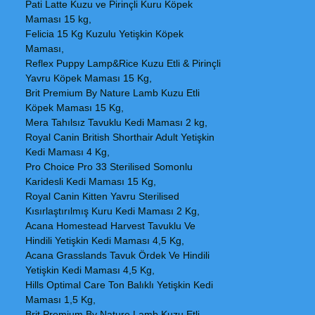
Pati Latte Kuzu ve Pirinçli Kuru Köpek
Maması 15 kg,
Felicia 15 Kg Kuzulu Yetişkin Köpek
Maması,
Reflex Puppy Lamp&Rice Kuzu Etli & Pirinçli
Yavru Köpek Maması 15 Kg,
Brit Premium By Nature Lamb Kuzu Etli
Köpek Maması 15 Kg,
Mera Tahılsız Tavuklu Kedi Maması 2 kg,
Royal Canin British Shorthair Adult Yetişkin
Kedi Maması 4 Kg,
Pro Choice Pro 33 Sterilised Somonlu
Karidesli Kedi Maması 15 Kg,
Royal Canin Kitten Yavru Sterilised
Kısırlaştırılmış Kuru Kedi Maması 2 Kg,
Acana Homestead Harvest Tavuklu Ve
Hindili Yetişkin Kedi Maması 4,5 Kg,
Acana Grasslands Tavuk Ördek Ve Hindili
Yetişkin Kedi Maması 4,5 Kg,
Hills Optimal Care Ton Balıklı Yetişkin Kedi
Maması 1,5 Kg,
Brit Premium By Nature Lamb Kuzu Etli