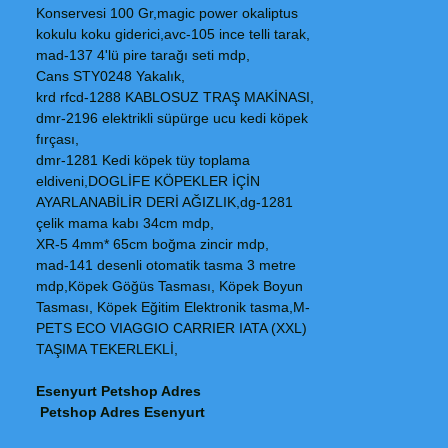
Konservesi 100 Gr,magic power okaliptus
kokulu koku giderici,avc-105 ince telli tarak,
mad-137 4'lü pire tarağı seti mdp,
Cans STY0248 Yakalık,
krd rfcd-1288 KABLOSUZ TRAŞ MAKİNASI,
dmr-2196 elektrikli süpürge ucu kedi köpek
fırçası,
dmr-1281 Kedi köpek tüy toplama
eldiveni,DOGLİFE KÖPEKLER İÇİN
AYARLANABİLİR DERİ AĞIZLIK,dg-1281
çelik mama kabı 34cm mdp,
XR-5 4mm* 65cm boğma zincir mdp,
mad-141 desenli otomatik tasma 3 metre
mdp,Köpek Göğüs Tasması, Köpek Boyun
Tasması, Köpek Eğitim Elektronik tasma,M-
PETS ECO VIAGGIO CARRIER IATA (XXL)
TAŞIMA TEKERLEKLİ,
Esenyurt Petshop Adres
Petshop Adres Esenyurt