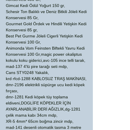
Gimcat Kedi Ödül Yoğurt 150 gr,
Schesir Ton Balıklı ve Deniz Bitkili Jöleli Kedi
Konservesi 85 Gr,
Gourmet Gold Ördek ve Hindili Yetişkin Kedi
Konservesi 85 gr,
Best Pet Gurme Jöleli Cigerli Yetişkin Kedi
Konservesi 100 Gr,
Animonda Vom Feinsten Biftekli Yavru Kedi
Konservesi 100 Gr,magic power okaliptus
kokulu koku giderici,avc-105 ince telli tarak,
mad-137 4'lü pire tarağı seti mdp,
Cans STY0248 Yakalık,
krd rfcd-1288 KABLOSUZ TRAŞ MAKİNASI,
dmr-2196 elektrikli süpürge ucu kedi köpek
fırçası,
dmr-1281 Kedi köpek tüy toplama
eldiveni,DOGLİFE KÖPEKLER İÇİN
AYARLANABİLİR DERİ AĞIZLIK,dg-1281
çelik mama kabı 34cm mdp,
XR-5 4mm* 65cm boğma zincir mdp,
mad-141 desenli otomatik tasma 3 metre