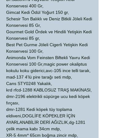
Konservesi 400 Gr,
Gimcat Kedi Ödül Yoğurt 150 gr,
Schesir Ton Balıklı ve Deniz Bitkili Jöleli Kedi
Konservesi 85 Gr,
Gourmet Gold Ördek ve Hindili Yetişkin Kedi
Konservesi 85 gr,
Best Pet Gurme Jöleli Cigerli Yetişkin Kedi
Konservesi 100 Gr,
Animonda Vom Feinsten Biftekli Yavru Kedi
Konservesi 100 Gr,magic power okaliptus
kokulu koku giderici,avc-105 ince telli tarak,
mad-137 4'lü pire tarağı seti mdp,
Cans STY0248 Yakalık,
krd rfcd-1288 KABLOSUZ TRAŞ MAKİNASI,
dmr-2196 elektrikli süpürge ucu kedi köpek
fırçası,
dmr-1281 Kedi köpek tüy toplama
eldiveni,DOGLİFE KÖPEKLER İÇİN
AYARLANABİLİR DERİ AĞIZLIK,dg-1281
çelik mama kabı 34cm mdp,
XR-5 4mm* 65cm boğma zincir mdp,