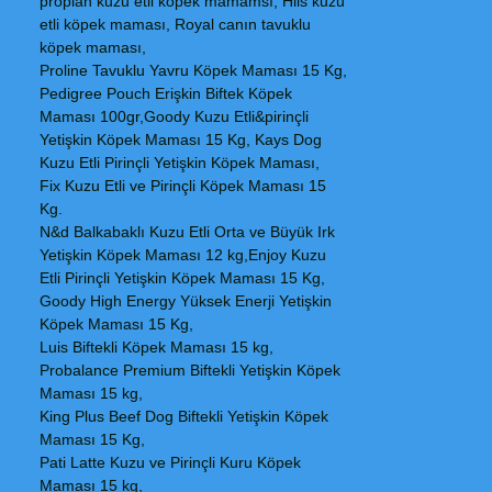
proplan kuzu etli köpek mamamsı, Hils kuzu
etli köpek maması, Royal canın tavuklu
köpek maması,
Proline Tavuklu Yavru Köpek Maması 15 Kg,
Pedigree Pouch Erişkin Biftek Köpek
Maması 100gr,Goody Kuzu Etli&pirinçli
Yetişkin Köpek Maması 15 Kg, Kays Dog
Kuzu Etli Pirinçli Yetişkin Köpek Maması,
Fix Kuzu Etli ve Pirinçli Köpek Maması 15
Kg.
N&d Balkabaklı Kuzu Etli Orta ve Büyük Irk
Yetişkin Köpek Maması 12 kg,Enjoy Kuzu
Etli Pirinçli Yetişkin Köpek Maması 15 Kg,
Goody High Energy Yüksek Enerji Yetişkin
Köpek Maması 15 Kg,
Luis Biftekli Köpek Maması 15 kg,
Probalance Premium Biftekli Yetişkin Köpek
Maması 15 kg,
King Plus Beef Dog Biftekli Yetişkin Köpek
Maması 15 Kg,
Pati Latte Kuzu ve Pirinçli Kuru Köpek
Maması 15 kg,