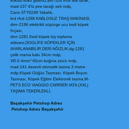
kokulu koku giderici,avc-105 ince telli tarak,
mad-137 4'lü pire tarağı seti mdp,
Cans STY0248 Yakalık,
krd rfcd-1288 KABLOSUZ TRAŞ MAKİNASI,
dmr-2196 elektrikli süpürge ucu kedi köpek
fırçası,
dmr-1281 Kedi köpek tüy toplama
eldiveni,DOGLİFE KÖPEKLER İÇİN
AYARLANABİLİR DERİ AĞIZLIK,dg-1281
çelik mama kabı 34cm mdp,
XR-5 4mm* 65cm boğma zincir mdp,
mad-141 desenli otomatik tasma 3 metre
mdp,Köpek Göğüs Tasması, Köpek Boyun
Tasması, Köpek Eğitim Elektronik tasma,M-
PETS ECO VIAGGIO CARRIER IATA (XXL)
TAŞIMA TEKERLEKLİ,
Başakşehir Petshop Adres
Petshop Adres Başakşehir