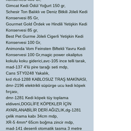
Gimcat Kedi Ödül Yoğurt 150 gr,
Schesir Ton Balıklı ve Deniz Bitkili Jöleli Kedi
Konservesi 85 Gr,
Gourmet Gold Ördek ve Hindili Yetişkin Kedi
Konservesi 85 gr,
Best Pet Gurme Jöleli Cigerli Yetişkin Kedi
Konservesi 100 Gr,
Animonda Vom Feinsten Biftekli Yavru Kedi
Konservesi 100 Gr,magic power okaliptus
kokulu koku giderici,avc-105 ince telli tarak,
mad-137 4'lü pire tarağı seti mdp,
Cans STY0248 Yakalık,
krd rfcd-1288 KABLOSUZ TRAŞ MAKİNASI,
dmr-2196 elektrikli süpürge ucu kedi köpek
fırçası,
dmr-1281 Kedi köpek tüy toplama
eldiveni,DOGLİFE KÖPEKLER İÇİN
AYARLANABİLİR DERİ AĞIZLIK,dg-1281
çelik mama kabı 34cm mdp,
XR-5 4mm* 65cm boğma zincir mdp,
mad-141 desenli otomatik tasma 3 metre