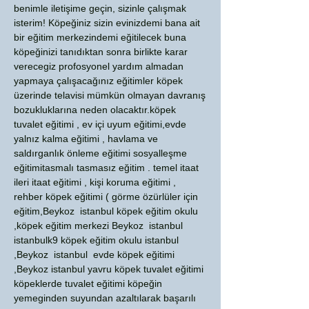
benimle iletişime geçin, sizinle çalışmak
isterim! Köpeğiniz sizin evinizdemi bana ait
bir eğitim merkezindemi eğitilecek buna
köpeğinizi tanıdıktan sonra birlikte karar
verecegiz profosyonel yardım almadan
yapmaya çalışacağınız eğitimler köpek
üzerinde telavisi mümkün olmayan davranış
bozukluklarına neden olacaktır.köpek
tuvalet eğitimi , ev içi uyum eğitimi,evde
yalnız kalma eğitimi , havlama ve
saldırganlık önleme eğitimi sosyalleşme
eğitimitasmalı tasmasız eğitim . temel itaat
ileri itaat eğitimi , kişi koruma eğitimi ,
rehber köpek eğitimi ( görme özürlüler için
eğitim,Beykoz istanbul köpek eğitim okulu
,köpek eğitim merkezi Beykoz istanbul
istanbulk9 köpek eğitim okulu istanbul
,Beykoz istanbul evde köpek eğitimi
,Beykoz istanbul yavru köpek tuvalet eğitimi
köpeklerde tuvalet eğitimi köpeğin
yemeginden suyundan azaltılarak başarılı