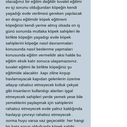
olacağınız bir eğitim değildir tuvalet eğitimi
ev içi sorunu olduğundan köpeğin kendi
yaşadığı evde verilmesi gereken yapılacak
en dogru eğitimdir köpek eğitmeni
köpeğinizi kendi yerine almış olsada on iş
günü sonunda mutlaka köpek sahipleri ile
birlikte köpeğin yaşadıgı evde köpek
sahiplerini köpeğe nasıl davranmaları
konusunda nasıl beslenme yapmaları
konusunda eğitim vermelidir aksi halde bu
eğitim eksik kalır sonuca ulaşamazsınız.
tuvalet eğitimi ile birlikte köpeğiniz şu
eğitimide alacaktır .kapı ziline koşup
havlamayacak kapıdan gelenlerin üzerine
atlayıp rahatsız etmeyecek koltuk çekyat
gibi insanların kullandıgı alanları işgal
etmeyecek sahipleri yerde yemek yese bile
yemeklerini paylaşmak için sahiplerini
rahatsız etmeyecek evde yalnız kaldığında
havlayıp çevreyi rahatsız etmeyecek .
ısırma huyu varsa vaz geçecektir. her hangi
bir hata sorun olduğunda köpek sahibi