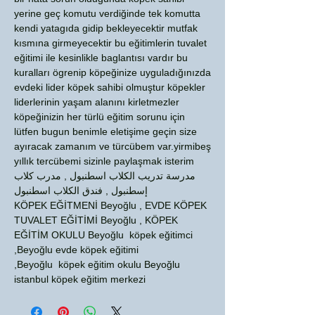
yerine geç komutu verdiğinde tek komutta
kendi yatagıda gidip bekleyecektir mutfak
kısmına girmeyecektir bu eğitimlerin tuvalet
eğitimi ile kesinlikle baglantısı vardır bu
kuralları ögrenip köpeğinize uyguladığınızda
evdeki lider köpek sahibi olmuştur köpekler
liderlerinin yaşam alanını kirletmezler
köpeğinizin her türlü eğitim sorunu için
lütfen bugun benimle eletişime geçin size
ayıracak zamanım ve türcübem var.yirmibeş
yıllık tercübemi sizinle paylaşmak isterim
مدرسة تدريب الكلاب اسطنبول , مدرب كلاب
إسطنبول , فندق الكلاب اسطنبول
KÖPEK EĞİTMENİ Beyoğlu , EVDE KÖPEK
TUVALET EĞİTİMİ Beyoğlu , KÖPEK
EĞİTİM OKULU Beyoğlu köpek eğitimci
,Beyoğlu evde köpek eğitimi
,Beyoğlu köpek eğitim okulu Beyoğlu
istanbul köpek eğitim merkezi